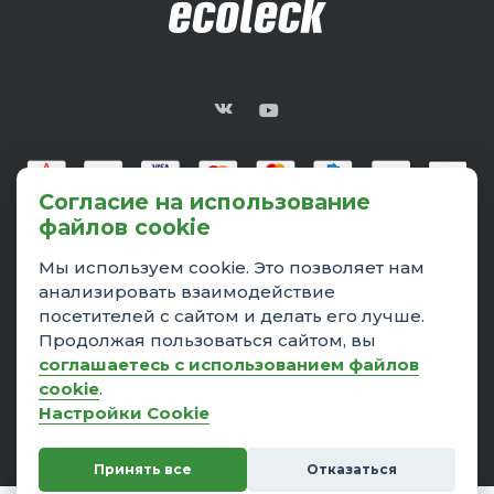
Согласие на использование
файлов cookie
Мы используем cookie. Это позволяет нам
анализировать взаимодействие
посетителей с сайтом и делать его лучше.
© 2026 Ecoteck™, Все права защищены
ЗАО«Легпромразвитие» 220826, Республика Беларусь,
Продолжая пользоваться сайтом, вы
г.Бобруйск, ул.Карла Маркса, 27, 2 этаж Свидетельство о
соглашаетесь с использованием файлов
государственной регистрации № 700056270 от 31.05.2016
cookie
.
выдано Бобруйским горисполкомом Дата регистрации
Настройки Cookie
интернет-магазина ecoteck-shop.by в торговом реестре
Республики Беларусь - 15.03.2021 Режим работы интернет-
магазина:08:00-16:30 пн-пт. Заказы, которые оформлены в
Принять все
Отказаться
нерабочее время, принимаются в работу утром