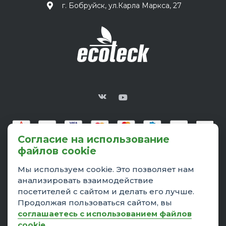
г. Бобруйск, ул.Карла Маркса, 27
Согласие на использование
файлов cookie
Мы используем cookie. Это позволяет нам
анализировать взаимодействие
посетителей с сайтом и делать его лучше.
© 2026 Ecoteck™, Все права защищены
ЗАО«Легпромразвитие» 220826, Республика Беларусь,
Продолжая пользоваться сайтом, вы
г.Бобруйск, ул.Карла Маркса, 27, 2 этаж Свидетельство о
соглашаетесь с использованием файлов
государственной регистрации № 700056270 от 31.05.2016
cookie
.